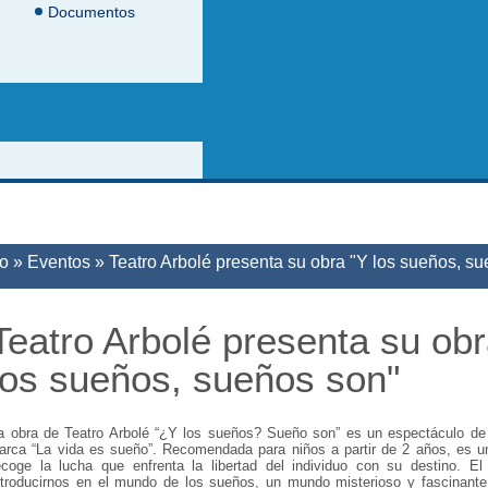
Documentos
d está aquí
io
»
Eventos
»
Teatro Arbolé presenta su obra "Y los sueños, s
Teatro Arbolé presenta su obr
los sueños, sueños son"
a obra de Teatro Arbolé “¿Y los sueños? Sueño son” es un espectáculo de 
arca “La vida es sueño”. Recomendada para niños a partir de 2 años, es u
ecoge la lucha que enfrenta la libertad del individuo con su destino. El
ntroducirnos en el mundo de los sueños, un mundo misterioso y fascinante 