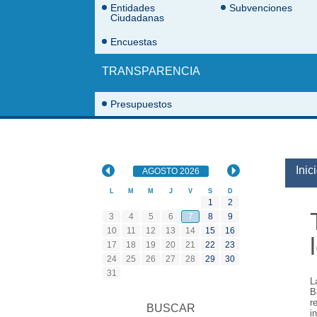
Entidades
Subvenciones
Ciudadanas
Encuestas
TRANSPARENCIA
Presupuestos
Uste
Inic
AGOSTO
VER TODOS LOS
DE
2026
EVENTOS DE
L
M
M
J
V
S
D
1
2
3
4
5
6
7
8
9
10
11
12
13
14
15
16
17
18
19
20
21
22
23
24
25
26
27
28
29
30
31
L
B
r
BUSCAR
i