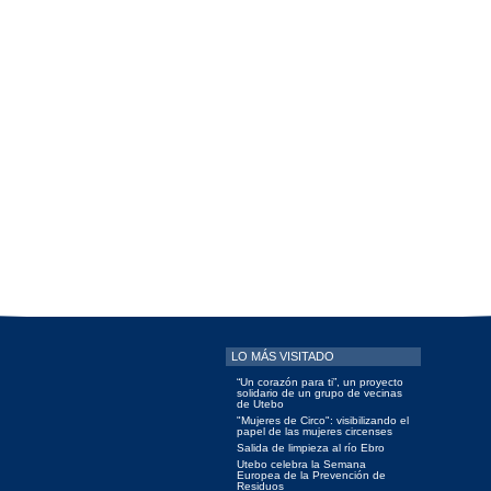
LO MÁS VISITADO
“Un corazón para ti”, un proyecto
solidario de un grupo de vecinas
de Utebo
"Mujeres de Circo": visibilizando el
papel de las mujeres circenses
Salida de limpieza al río Ebro
Utebo celebra la Semana
Europea de la Prevención de
Residuos