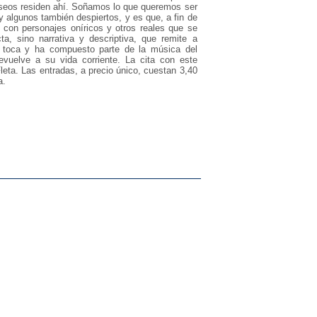
eseos residen ahí. Soñamos lo que queremos ser
lgunos también despiertos, y es que, a fin de
 con personajes oníricos y otros reales que se
, sino narrativa y descriptiva, que remite a
a, toca y ha compuesto parte de la música del
evuelve a su vida corriente. La cita con este
leta. Las entradas, a precio único, cuestan 3,40
a.