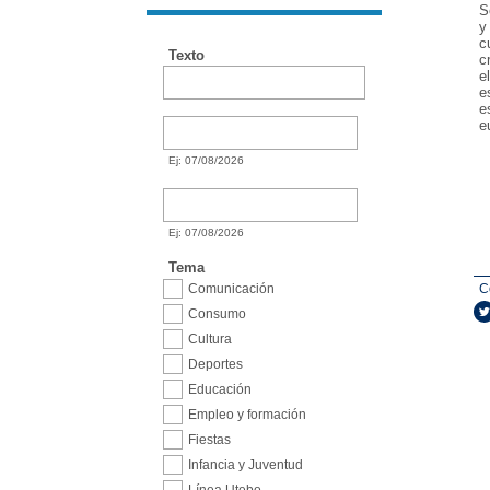
S
y
c
Texto
c
e
e
e
Desde
Desde
e
Ej: 07/08/2026
Hasta
Hasta
Ej: 07/08/2026
Tema
Comunicación
C
Consumo
Cultura
Deportes
Educación
Empleo y formación
Fiestas
Infancia y Juventud
Línea Utebo