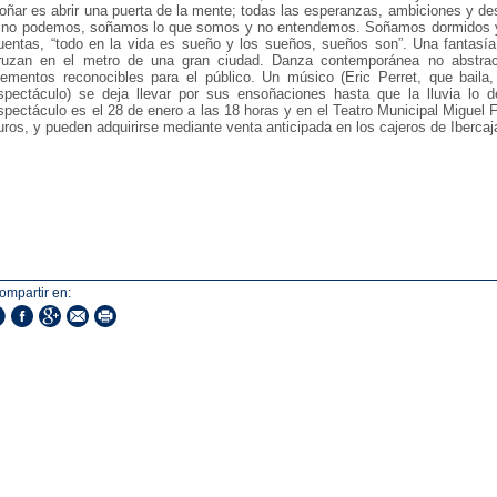
oñar es abrir una puerta de la mente; todas las esperanzas, ambiciones y d
 no podemos, soñamos lo que somos y no entendemos. Soñamos dormidos y a
uentas, “todo en la vida es sueño y los sueños, sueños son”. Una fantasía
ruzan en el metro de una gran ciudad. Danza contemporánea no abstracta
lementos reconocibles para el público. Un músico (Eric Perret, que bail
spectáculo) se deja llevar por sus ensoñaciones hasta que la lluvia lo d
spectáculo es el 28 de enero a las 18 horas y en el Teatro Municipal Miguel F
uros, y pueden adquirirse mediante venta anticipada en los cajeros de Ibercaj
ompartir en: