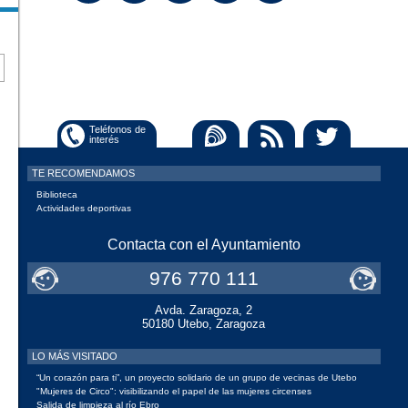
Subir
Social
Teléfonos de
interés
TE RECOMENDAMOS
Biblioteca
Actividades deportivas
Contacta con el Ayuntamiento
976 770 111
Avda. Zaragoza, 2
50180 Utebo, Zaragoza
LO MÁS VISITADO
“Un corazón para ti”, un proyecto solidario de un grupo de vecinas de Utebo
"Mujeres de Circo": visibilizando el papel de las mujeres circenses
Salida de limpieza al río Ebro