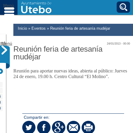
Ir al contenido principal
B
Menú
Usted está aquí
Inicio
»
Eventos
»
Reunión feria de artesanía mudéjar
enú
Menú
24/01/2013 - 00:00
Reunión feria de artesanía
mudéjar
Reunión para aportar nuevas ideas, abierta al público: Jueves
24 de enero, 19.00 h. Centro Cultural “El Molino”.
6
3
0
Compartir en: