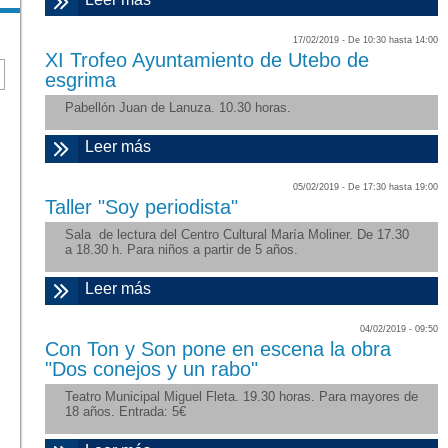
17/02/2019 -
De
10:30
hasta
14:00
XI Trofeo Ayuntamiento de Utebo de
esgrima
Pabellón Juan de Lanuza. 10.30 horas.
Leer más
sobre "XI Trofeo Ayuntamiento de Utebo
de esgrima"
05/02/2019 -
De
17:30
hasta
19:00
Taller "Soy periodista"
Sala de lectura del Centro Cultural María Moliner. De 17.30
a 18.30 h. Para niños a partir de 5 años.
Leer más
sobre "Taller "Soy periodista""
04/02/2019 - 09:50
Con Ton y Son pone en escena la obra
"Dos conejos y un rabo"
Teatro Municipal Miguel Fleta. 19.30 horas. Para mayores de
18 años. Entrada: 5€