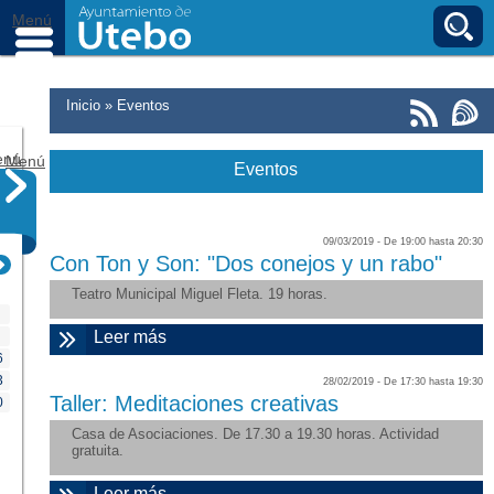
Ir al contenido principal
B
Menú
Usted está aquí
Inicio
»
Eventos
enú
Menú
Eventos
09/03/2019 -
De
19:00
hasta
20:30
Con Ton y Son: "Dos conejos y un rabo"
Teatro Municipal Miguel Fleta. 19 horas.
Leer más
sobre "Con Ton y Son: "Dos conejos y
un rabo""
6
3
28/02/2019 -
De
17:30
hasta
19:30
Taller: Meditaciones creativas
0
Casa de Asociaciones. De 17.30 a 19.30 horas. Actividad
gratuita.
Leer más
sobre "Taller: Meditaciones creativas"