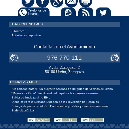
Subir
Social
Teléfonos de
interés
TE RECOMENDAMOS
Biblioteca
Actividades deportivas
Contacta con el Ayuntamiento
976 770 111
Avda. Zaragoza, 2
50180 Utebo, Zaragoza
LO MÁS VISITADO
“Un corazón para ti”, un proyecto solidario de un grupo de vecinas de Utebo
"Mujeres de Circo": visibilizando el papel de las mujeres circenses
Salida de limpieza al río Ebro
Utebo celebra la Semana Europea de la Prevención de Residuos
Entrega de premios del XVII Concurso de postales y Cuentos navideños
Sede electrónica
Accesibilidad