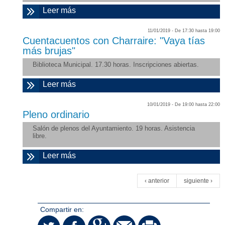
Leer más
sobre ""Colorhadas": teatro y danza en
el TM Miguel Fleta"
11/01/2019 -
De
17:30
hasta
19:00
Cuentacuentos con Charraire: "Vaya tías
más brujas"
Biblioteca Municipal. 17.30 horas. Inscripciones abiertas.
Leer más
sobre "Cuentacuentos con Charraire:
"Vaya tías más brujas""
10/01/2019 -
De
19:00
hasta
22:00
Pleno ordinario
Salón de plenos del Ayuntamiento. 19 horas. Asistencia
libre.
Leer más
sobre "Pleno ordinario "
Páginas
‹ anterior
siguiente ›
Compartir en: