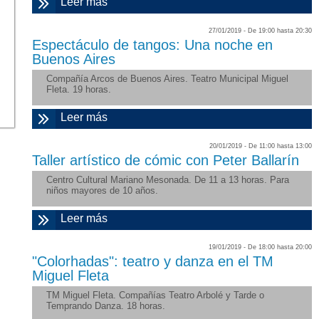
Leer más
sobre "Con Ton y Son pone en escena
la obra "Dos conejos y un rabo""
27/01/2019 -
De
19:00
hasta
20:30
Espectáculo de tangos: Una noche en
Buenos Aires
Compañía Arcos de Buenos Aires. Teatro Municipal Miguel
Fleta. 19 horas.
Leer más
sobre "Espectáculo de tangos: Una
noche en Buenos Aires "
20/01/2019 -
De
11:00
hasta
13:00
Taller artístico de cómic con Peter Ballarín
Centro Cultural Mariano Mesonada. De 11 a 13 horas. Para
niños mayores de 10 años.
Leer más
sobre "Taller artístico de cómic con
Peter Ballarín"
19/01/2019 -
De
18:00
hasta
20:00
"Colorhadas": teatro y danza en el TM
Miguel Fleta
TM Miguel Fleta. Compañías Teatro Arbolé y Tarde o
Temprando Danza. 18 horas.