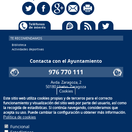
Subir
Social
Teléfonos
de interés
TE RECOMENDAMOS
Biblioteca
Actividades deportivas
Contacta con el Ayuntamiento
976 770 111
Avda. Zaragoza, 2
50180 Utebo, Zaragoza
Cookies
LO MÁS VISITADO
Este sitio web utiliza cookies propias y de terceros para el correcto
funcionamiento y visualización del sitio web por parte del usuario, así como
“Un corazón para ti”, un proyecto solidario de un grupo de vecinas de Utebo
la recogida de estadísticas. Si continúa navegando, consideramos que
"Mujeres de Circo": visibilizando el papel de las mujeres circenses
acepta su uso. Puede cambiar la configuración u obtener más información.
Salida de limpieza al río Ebro
Política de cookies
Utebo celebra la Semana Europea de la Prevención de Residuos
Entrega de premios del XVII Concurso de postales y Cuentos navideños
Funcional
Sede electrónica